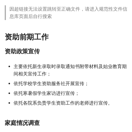
因超链接无法设置跳转至正确文件，请进入规范性文件信
学费缓交
息库页面后自行搜索
学费补偿和贷款代偿
资助前期工作
“补“
资助政策宣传
学费补助
主要依托新生录取时录取通知书附带材料及始业教育期
临时困难补助
间相关宣传工作；
依托学校学生资助服务社开展宣传；
年末专项补助
依托寒暑假学生家访进行宣传；
绿色通道补助
依托各院系负责学生资助工作的老师进行宣传。
军训补助
家庭情况调查
灾害专项补助