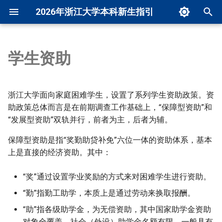
2026年浙江大学本科新生指引
正
在
学生资助
首页
浙大校历
注册缴费
作息时间
基本概念
选课通知
资助前期工作
校园区域
求是学院
概述
前言
CC98论坛使用攻略
后记
精神内核
浙大校区
常用电话
院历
培养方案
初
始
重要提示
校园地图
线上准备
组织架构
培养方案
选课规则
寝室园区
丹阳青溪学园
常用信息
报到
CC98论坛经验精华贴遴选
资助政策宣传
竺老两问
学部院系
常用网站
校区地图
大一课程简介
浙江大学面向家庭困难学生，设置了系列学生资助政策。资
化
助政策总体而言是在前期调查工作基础上，“保障型资助”和
前言
浙大文化
物品准备
军训活动
课程考核
选课操作
收寄服务
紫云碧峰学园
校园生活
证卡办理与使用
家庭情况调查
浙大简史
公众号和小程序
公众号和小程序
通识课
“发展型资助”双轨并行，前者为主，后者为辅。
搜
从零开始激活通行证
校区院系
入校交通
入党专题
专业确认
选课技巧
网络服务
蓝田学园
学习
生活
保障型资助是指“奖勤助贷补免”六位一体的资助体系，基本
资助对象认定与复核
浙大校歌
常用软件
校园网指南
课程考核
索
上是直接的经济资助。其中：
引
信息平台
报到流程
其他事项
转专业
“奖”
饮食消费
竺可桢学院
经验分享
学业
常用网站
名词解释
擎
“奖”通过设置学业奖励的方式来对困难学生进行资助。
特色黑话
始业教育
温馨提醒
辅修
校园交通
评奖评优
活动和支持
国家励志奖学金
常用电话
推免相关
“勤”指勤工助学，本质上是通过劳动来换取报酬。
“助”指各级助学金，为无偿资助，其中国家助学金资助
新生防骗
特殊课程
校园安全与保卫处
假期相关
升学和就业
校友爱心励志奖学金
白嫖指南
对象全覆盖，社会（外设）助学金名额有限，一般具有