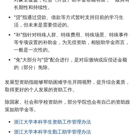
长期性和持续性。
校园套餐电话卡
科研与素质训练
“勤”
就医服务
写在最后
“贷”指通过贷款、借款等方式暂时支持目前的学习生
学科竞赛
“助”
图书馆
活，但未来是需要偿还的。
“补”指针对特殊人群、特殊费用、特殊场景、特殊事件
竺院专题
场馆空间
国家助学金
等专项设置的补助金，为无偿资助，相较助学金而言，
一般是一次性的。
邮件系统与礼仪
组织社团
外设（社会）助学金
“免”大部分与“贷”配合进行，是对应缴纳或应偿还金额
的（部分）免除。
“贷”“缓”与”免”
杭城掠影
发展型资助指能够帮助困难学生开阔视野，提升综合素质，
生源地/校园地国家助学贷
取得更好的个人发展的资助工作。
款
除国家、社会和学校资助外，部分学院也会有自己的资助政
校内无息借款
策如助学金等。
永平自立贷学金
浙江大学本科学生资助工作管理办法
浙江大学本科学生勤工助学管理办法
永平留学贷学金