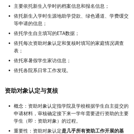
主要依托新生入学时的档案信息和报名信息；
爱心基金学生专项基金补助
依托新生入学时生源地助学贷款、绿色通道、学费缓交
等申请的信息；
隐性伙食补助
依托学生自主填写的ETA数据；
体育活动专项补助
依托每次资助对象认定和复核时填写的家庭情况调查
表；
毕业生求职创业补贴
依托寒暑假学生家访信息；
依托各院系日常工作发现。
发展型资助
学生资助服务社
资助对象认定与复核
开源课堂
概念：资助对象认定指学院及学校根据学生自主提交的
申请材料，审核确定接下来一学年需要进行资助的主要
NSEP项目
学生（即：资助对象）的过程。
其他发展型资助项目
重要性：资助对象认定
是几乎所有资助工作开展的基