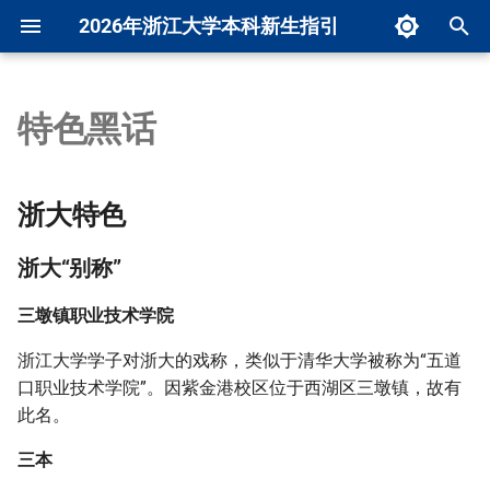
2026年浙江大学本科新生指引
正
在
特色黑话
首页
精神内核
浙大校区
常用电话
浙大特色
注册缴费
作息时间
基本概念
选课通知
基础评价
校园区域
求是学院
概述
前言
CC98论坛使用攻略
后记
院历
培养方案
初
始
重要提示
竺老两问
学部院系
常用网站
线上准备
组织架构
培养方案
选课规则
荣誉称号
寝室园区
丹阳青溪学园
常用信息
报到
CC98论坛经验精华贴遴选
浙大“别称”
校区地图
大一课程简介
浙大特色
化
前言
浙大简史
公众号和小程序
物品准备
军训活动
课程考核
选课操作
奖学金
收寄服务
紫云碧峰学园
校园生活
证卡办理与使用
三墩镇职业技术学院
公众号和小程序
通识课
浙大“别称”
搜
从零开始激活通行证
浙大校歌
常用软件
入校交通
入党专题
专业确认
选课技巧
学生资助
网络服务
蓝田学园
学习
生活
三本
校园网指南
课程考核
索
三墩镇职业技术学院
引
浙江大学学子对浙大的戏称，类似于清华大学被称为“五道
报到流程
其他事项
转专业
竺院专题
饮食消费
竺可桢学院
经验分享
学业
折大
常用网站
名词解释
口职业技术学院”。因紫金港校区位于西湖区三墩镇，故有
擎
此名。
始业教育
温馨提醒
辅修
校园交通
评奖评优
活动和支持
非三野榜
常用电话
推免相关
三本
新生防骗
特殊课程
校园安全与保卫处
假期相关
升学和就业
BG
白嫖指南