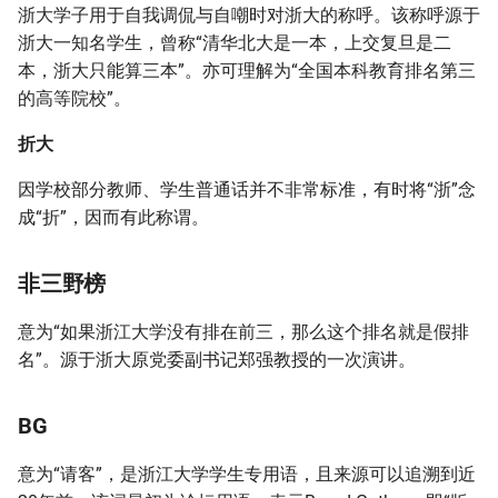
浙大学子用于自我调侃与自嘲时对浙大的称呼。该称呼源于
校园套餐电话卡
科研与素质训练
就医服务
写在最后
毅行
浙大一知名学生，曾称“清华北大是一本，上交复旦是二
本，浙大只能算三本”。亦可理解为“全国本科教育排名第三
学科竞赛
图书馆
98
的高等院校”。
竺院专题
场馆空间
盈利论坛
折大
因学校部分教师、学生普通话并不非常标准，有时将“浙”念
校园物品
邮件系统与礼仪
组织社团
成“折”，因而有此称谓。
杭城掠影
浙大大鸡腿
非三野榜
小龟
意为“如果浙江大学没有排在前三，那么这个排名就是假排
名”。源于浙大原党委副书记郑强教授的一次演讲。
小白
宝宝巴士/铛铛车
BG
学霸餐
意为“请客”，是浙江大学学生专用语，且来源可以追溯到近