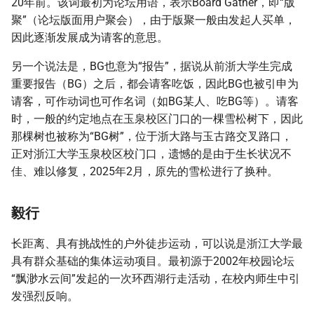
20年前。该词最初为论坛用语，表示Board Gather，即“版
学渣粽
聚”（论坛版面用户聚会），由于版聚一般由发起人买单，
因此逐渐发展成为请客的意思。
校园地点
另一个说法是，BG也意为“报告”，据说从前浙大学生完成
重要报告（BG）之后，都会请客吃饭，因此BG也被引申为
蟹老板
请客，可作动词也可作名词（如BG某人、吃BG等）。请客
时，一般的约定地点在玉泉校区门口的一棵雪松树下，因此
堕落街
那棵树也被称为“BG树”，位于浙大路与玉古路交叉路口，
正对浙江大学玉泉校区校门口，遗憾的是由于生长状况不
北街
佳、难以修复，2025年2月，原先的雪松进行了换种。
留食
毅行
西湖之浙大分湖
长距离、具有挑战性的户外徒步运动，可以说是浙江大学最
学生学习
具有群众基础的集体运动项目。最初源于2002年校园论坛
“飘渺水云间”发起的一次环西湖行走活动，在校内师生中引
彩票系统
发强烈反响。