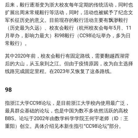
后来，毅行逐渐变为浙大校友每年定期的传统活动，同时也
考试周
扩展出周末常规毅行等活动，同时，活动也被赋予了纪念文
军长征历史的意义。目前现存的毅行活动主要有飘渺毅行
鹅颈
（历史最为久远）、校友会毅行（杭州校友会每年5月、11
刷夜
月举办，影响力最大）和98毅行（CC98论坛举办，多为日
常毅行）。
大作业
其中2020年前，校友会毅行有固定路线，需要翻越西湖背
后的大山，从玉泉到之江。但由于疫情原因，改为自主选择
Pre
线路完成固定里程。在2023年又恢复了这条路线。
锅
98
ddl
指浙江大学CC98论坛，是目前浙江大学校内使用最广泛，
最具群众基础的论坛，也是中国为数不多依然活跃的高校
BBS。论坛于2002年由数学科学学院王何宇老师（ID：王
重阳）创立。具体介绍见本新生指引“CC98论坛”部分。